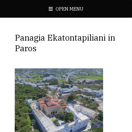
OPEN MENU
Panagia Ekatontapiliani in
Paros